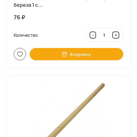
береза 1 с...
76
₽
Количество
-
+
В корзину