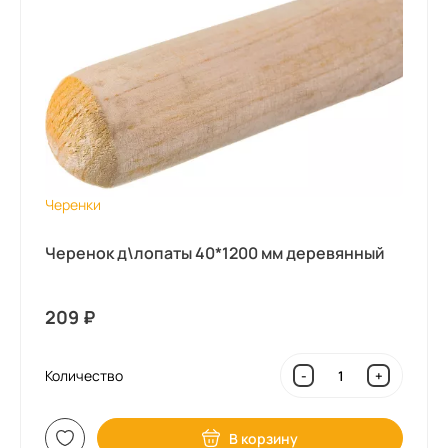
Черенки
Черенок д\лопаты 40*1200 мм деревянный
209
₽
Количество
-
+
В корзину