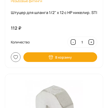
Резьбовые фитинги
Штуцер для шланга 1/2" x 12 с НР никелир. STI
112
₽
Количество
-
+
В корзину