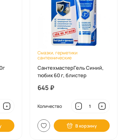
Смазки, герметики
сантехнические
0г
СантехмастерГель Синий,
тюбик 60 г, блистер
645
₽
Количество
+
-
+
у
В корзину