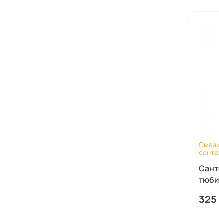
Смазк
санте
Сант
тюбик
325