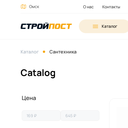
Омск
О нас
Контакты
Каталог
Каталог
Сантехника
Catalog
Выберите
Цена
параметры
для
фильтрации
товара.