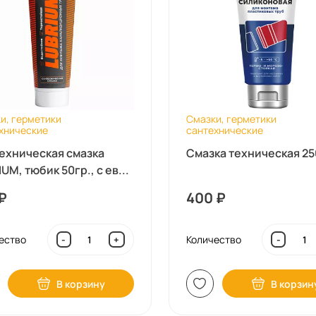
и, герметики
Смазки, герметики
хнические
сантехнические
ехническая смазка
Смазка техническая 25
UM, тюбик 50гр., с ев...
₽
400
₽
ество
Количество
-
+
-
В корзину
В корзин