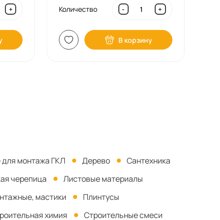
Количество
+
-
+
у
В корзину
 для монтажа ГКЛ
Дерево
Сантехника
кая черепица
Листовые материалы
онтажные, мастики
Плинтусы
роительная химия
Строительные смеси