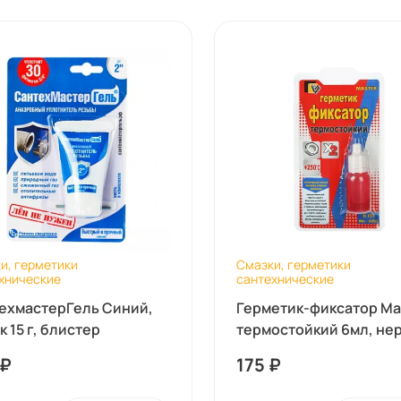
и, герметики
Смазки, герметики
хнические
сантехнические
ехмастерГель Синий,
Герметик-фиксатор Ma
 15 г, блистер
термостойкий 6мл, нер
₽
175
₽