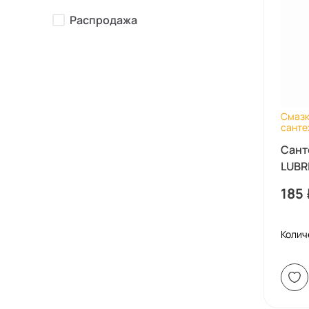
Распродажа
Смазк
санте
Сант
LUBRI
185
Колич