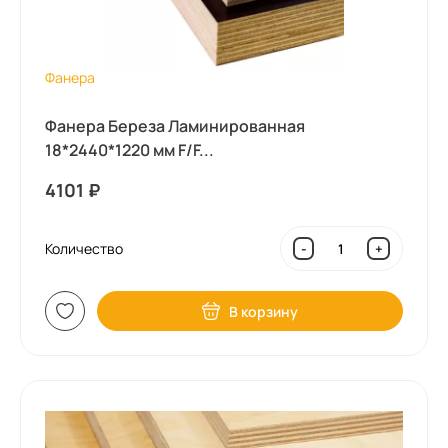
Фанера
Фанера Береза Ламинированная
18*2440*1220 мм F/F...
4101
₽
Количество
-
+
В корзину