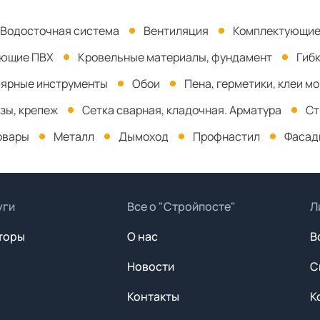
Водосточная система
Вентиляция
Комплектующие
ующие ПВХ
Кровельные материалы, фундамент
Гиб
ярные инструменты
Обои
Пена, герметики, клеи м
зы, крепеж
Сетка сварная, кладочная. Арматура
Ст
овары
Металл
Дымоход
Профнастил
Фасад
уги
Все о "Стройпосте"
Л
торы
О нас
В
Новости
С
Контакты
К