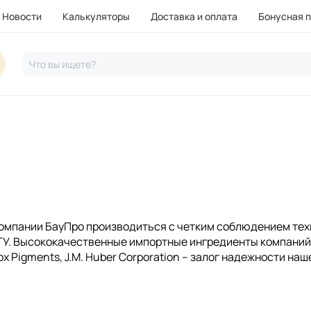
Новости
Калькуляторы
Доставка и оплата
Бонусная 
Что вы ищете?
компании БауПро производиться с четким соблюдением тех
ТУ. Высококачественные импортные ингредиенты компаний: 
nox Pigments, J.M. Huber Corporation – залог надежности на