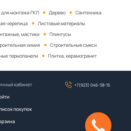
 для монтажа ГКЛ
Дерево
Сантехника
кая черепица
Листовые материалы
онтажные, мастики
Плинтусы
роительная химия
Строительные смеси
ные термопанели
Плитка, керамогранит
ичный кабинет
+7(923) 046-38-15
ойти
писок покупок
орзина