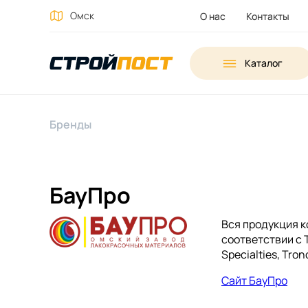
Омск
О нас
Контакты
Каталог
Бренды
БауПро
Вся продукция 
соответствии с 
Specialties, Tro
Сайт БауПро