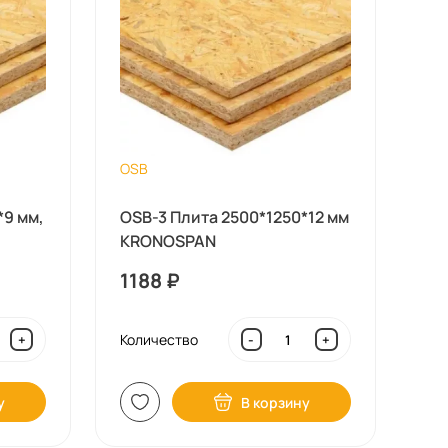
OSB
*9 мм,
OSB-3 Плита 2500*1250*12 мм
KRONOSPAN
1188
₽
Количество
+
-
+
у
В корзину