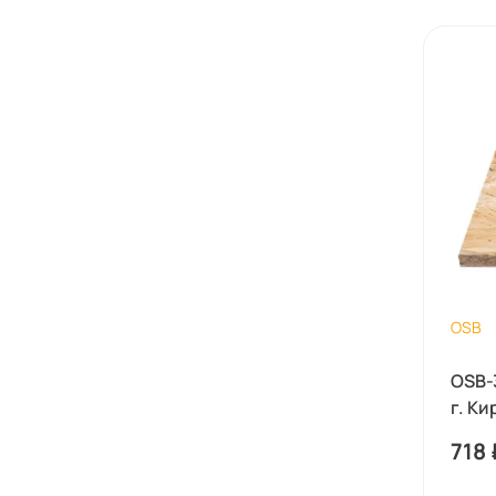
OSB
OSB-
г. Ки
718