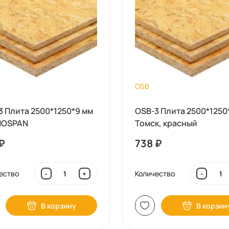
OSB
3 Плита 2500*1250*9 мм
OSB-3 Плита 2500*1250
NOSPAN
Томск, красный
₽
738
₽
ество
Количество
-
+
-
В корзину
В корзин