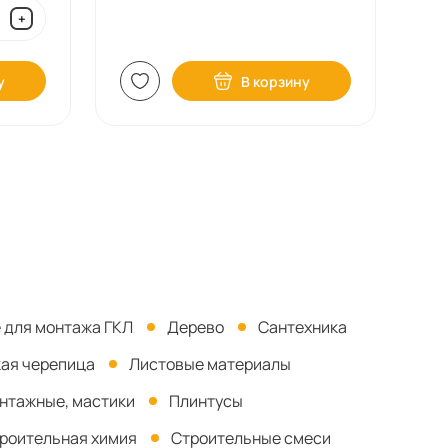
+
у
В корзину
 для монтажа ГКЛ
Дерево
Сантехника
кая черепица
Листовые материалы
онтажные, мастики
Плинтусы
роительная химия
Строительные смеси