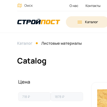
Омск
О нас
Контакты
Каталог
Каталог
Листовые материалы
Catalog
Выберите
Цена
параметры
для
фильтрации
товара.