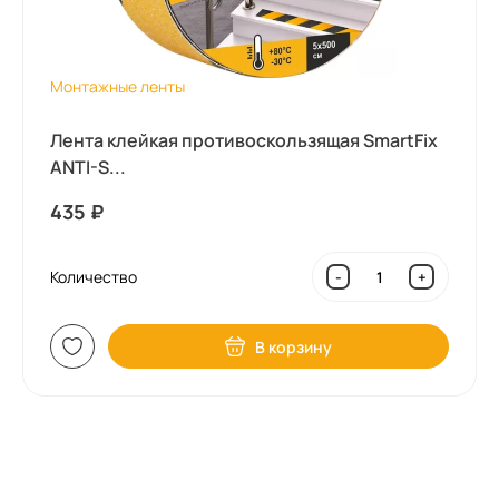
Монтажные ленты
Лента клейкая противоскользящая SmartFix
ANTI-S...
435
₽
Количество
-
+
В корзину