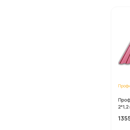
Проф
Проф
2*1,2
135