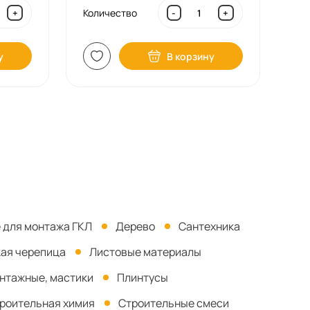
Количество
+
-
+
у
В корзину
 для монтажа ГКЛ
Дерево
Сантехника
кая черепица
Листовые материалы
онтажные, мастики
Плинтусы
роительная химия
Строительные смеси