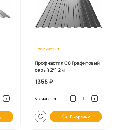
Профнастил
Профнастил С8 Графитовый
серый 2*1,2 м
1355
₽
Количество
+
-
+
у
В корзину