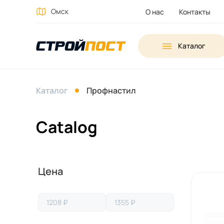
Омск
О нас
Контакты
Каталог
Каталог
Профнастил
Catalog
Выберите
Цена
параметры
для
фильтрации
товара.