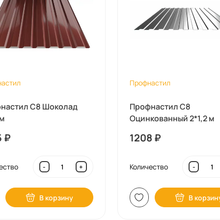
настил
Профнастил
настил С8 Шоколад
Профнастил С8
 м
Оцинкованный 2*1,2 м
5
₽
1208
₽
ество
Количество
-
+
-
В корзину
В корзин