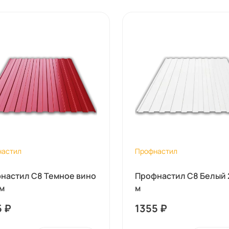
настил
Профнастил
настил С8 Темное вино
Профнастил С8 Белый 2
 м
м
5
₽
1355
₽