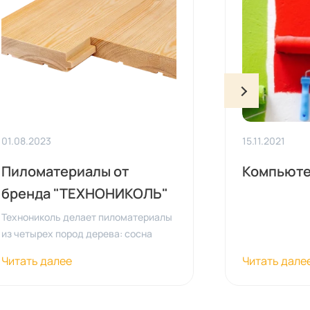
01.08.2023
15.11.2021
Пиломатериалы от
Компьюте
бренда "ТЕХНОНИКОЛЬ"
Технониколь делает пиломатериалы
из четырех пород дерева: сосна
ангарская, лиственница сибирская,
Читать далее
Читать дале
ель сибирская, кедр сибирский.
Какие бы новомодные материалы
для отделки фасадов не