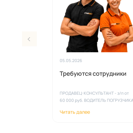
05.05.2026
Требуются сотрудники
ПРОДАВЕЦ-КОНСУЛЬТАНТ - з/п от
60 000 руб. ВОДИТЕЛЬ ПОГРУЗЧИК
- з/п от 50 000 руб. КАССИР - з/п от
Читать далее
40 000 руб. ГРУЗЧИК - з/п от 45 000
руб. Контактный телефон: 8(983)521
04-23 Адреса магазинов: ул. 13-я