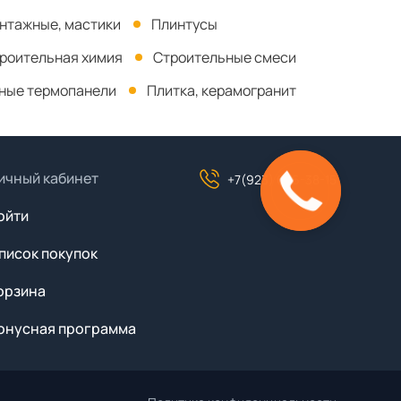
онтажные, мастики
Плинтусы
роительная химия
Строительные смеси
ные термопанели
Плитка, керамогранит
ичный кабинет
+7(923) 046-38-15
ойти
писок покупок
орзина
онусная программа