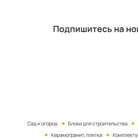
Комсомольская, 61/1а, д. Зеленое
Поле, ул. Южный квартал, 3.
Подпишитесь на но
Сад и огород
Блоки для строительства
Керамогранит, плитка
Комплект