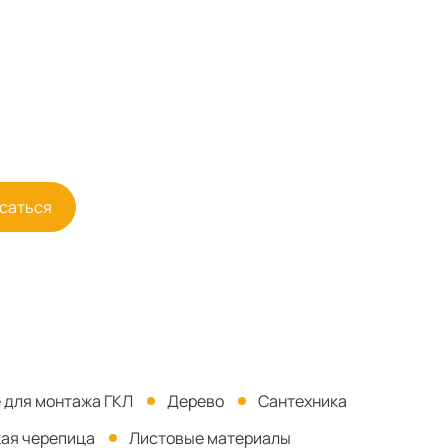
придумывали, древесина неизменно
остаётся классикой. Деревянный
фасад — это экологично, красиво и
надёжно.
саться
 для монтажа ГКЛ
Дерево
Сантехника
кая черепица
Листовые материалы