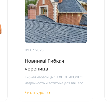
09.03.2025
Новинка! Гибкая
черепица
"ТЕХНОНИКОЛЬ"
Гибкая черепица "ТЕХНОНИКОЛЬ":
А
надежность и эстетика для вашего
дома Гибкая черепица
Читать далее
"ТЕХНОНИКОЛЬ" — это современный
-
материал для кровли, который
сочетает в себе высокую прочность,