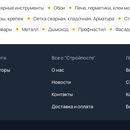
ярные инструменты
Обои
Пена, герметики, клеи м
зы, крепеж
Сетка сварная, кладочная. Арматура
Ст
овары
Металл
Дымоход
Профнастил
Фасад
уги
Все о "Стройпосте"
Л
торы
О нас
В
Новости
С
Контакты
К
Доставка и оплата
Б