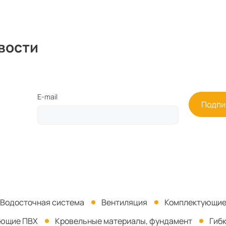
долговечность и привлекательный
внешний вид. Она идеально
подходит как для новых
строительных объектов, так и для
вости
реконструкции старых крыш.
E-mail
Подпи
Водосточная система
Вентиляция
Комплектующие
ующие ПВХ
Кровельные материалы, фундамент
Гиб