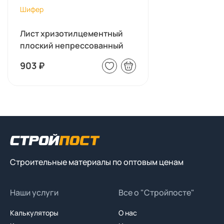
Шифер
Лист хризотилцементный
плоский непрессованный
(ш...
903
₽
Строительные материалы по оптовым ценам
Наши услуги
Все о "Стройпосте"
Калькуляторы
О нас