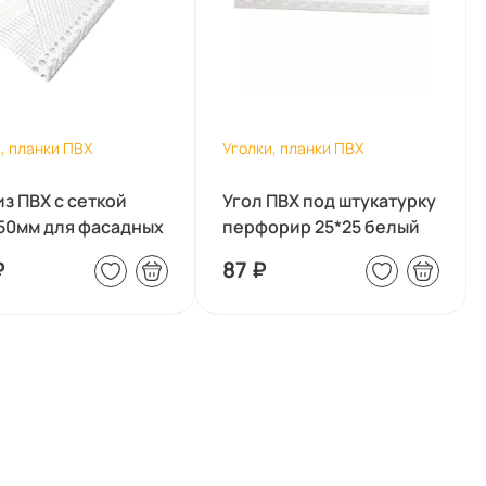
, планки ПВХ
Уголки, планки ПВХ
из ПВХ с сеткой
Угол ПВХ под штукатурку
50мм для фасадных
перфорир 25*25 белый
..
3м
₽
87
₽