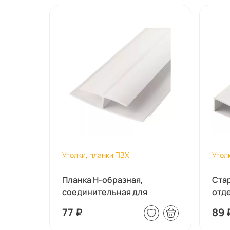
Уголки, планки ПВХ
Угол
Планка Н-образная,
Ста
соединительная для
отд
панелей ПВ...
10мм
77
₽
89