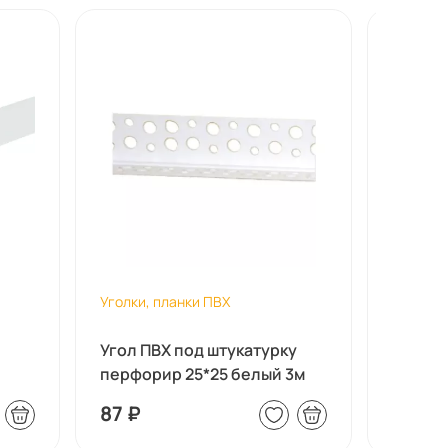
Уголки, планки ПВХ
Уголки,
Угол ПВХ под штукатурку
Угол б
перфорир 25*25 белый 3м
87
₽
147
₽