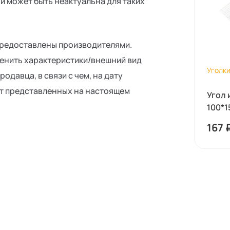
и может быть неактуальна для таких
предоставлены производителями.
менить характеристики/внешний вид
Уголки
давца, в связи с чем, на дату
от представленных на настоящем
Угол 
100*1
рабо.
167